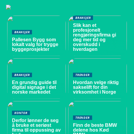
BRANSJER
Slik kan et
profesjonelt
BRANSJER
rengjøringsfirma gi
Pallesen Bygg som
deg mer tid og
lokalt valg for trygge
overskudd i
byggeprosjekter
hverdagen
BRANSJER
TRENDER
En grundig guide til
Hvordan velge riktig
digital signage i det
sakselift for din
norske markedet
virksomhet i Norge
KONTOR
TRENDER
Derfor lønner de seg
å bruke et seriøst
Finn de beste BMW
firma til oppussing av
delene hos Kød