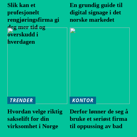
Slik kan et
En grundig guide til
profesjonelt
digital signage i det
rengjøringsfirma gi
norske markedet
deg mer tid og
overskudd i
hverdagen
TRENDER
KONTOR
Hvordan velge riktig
Derfor lønner de seg å
sakselift for din
bruke et seriøst firma
virksomhet i Norge
til oppussing av bad