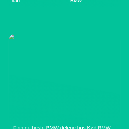
bad
BMW
Finn de beste BMW delene hos Kød BMW