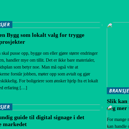
SJER
en Bygg som lokalt valg for trygge
prosjekter
skal pusse opp, bygge om eller gjøre større endringer
en, handler mye om tillit. Det er ikke bare materialer,
tidsplan som betyr noe. Man må også vite at
erne forstår jobben, møter opp som avtalt og gjør
 skikkelig. For boligeiere som ønsker hjelp fra et lokalt
d erfaring […]
BRANSJ
Slik kan 
SJER
deg mer 
ndig guide til digital signage i det
For mange n
e markedet
kan handle o