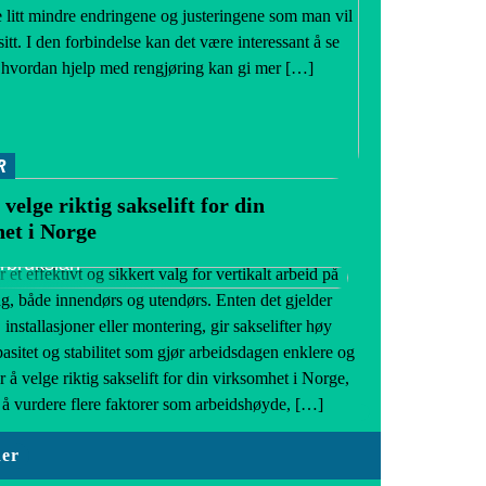
 litt mindre endringene og justeringene som man vil
 sitt. I den forbindelse kan det være interessant å se
hvordan hjelp med rengjøring kan gi mer […]
R
elge riktig sakselift for din
et i Norge
vordan oppnå lav rente for et
orbrukslån
r et effektivt og sikkert valg for vertikalt arbeid på
ag, både innendørs og utendørs. Enten det gjelder
 installasjoner eller montering, gir sakselifter høy
asitet og stabilitet som gjør arbeidsdagen enklere og
r å velge riktig sakselift for din virksomhet i Norge,
g å vurdere flere faktorer som arbeidshøyde, […]
der