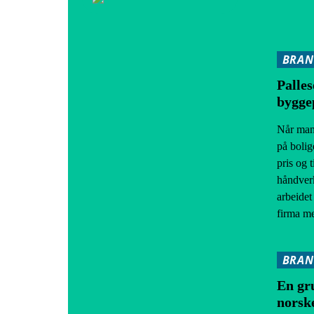
BRAN
Palles
bygge
Når man 
på bolig
pris og 
håndverk
arbeidet
firma me
BRAN
En gru
norsk