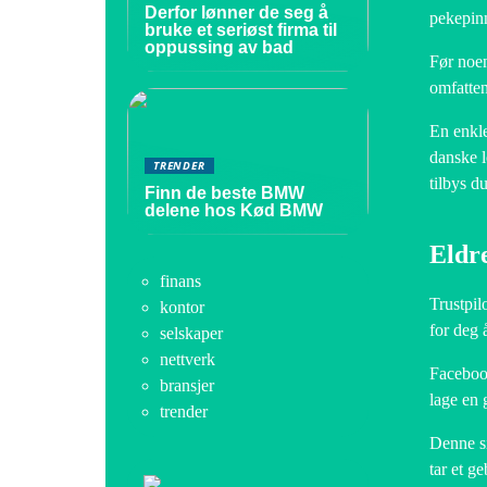
Derfor lønner de seg å
pekepinn
bruke et seriøst firma til
oppussing av bad
Før noen
omfatte
En enkle
danske l
TRENDER
tilbys d
Finn de beste BMW
delene hos Kød BMW
Eldr
finans
Trustpil
kontor
for deg 
selskaper
nettverk
Facebook
bransjer
lage en 
trender
Denne si
tar et g