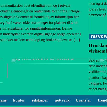
men også de
kommunikasjon i det offentlige rom og i private
gjøre i livet
okaler gjennomgår en omfattende forandring i Norge.
nærmere på 
v digitale skjermer til formidling av informasjon har
seg fra å være enkle erstatninger for plakater til å bli
e infrastrukturer for sanntidsinformasjon. Denne
en undersøker hvordan digital signage norge opererer i
TRENDE
spunktet mellom teknologi og brukeropplevelse. […]
Hvordan v
virksomh
Postkasser: En komplett guide til valg
H
og vedlikehold av din postboks
f
Sakselifter e
flate underl
vedlikehold,
plattformkap
tryggere. Fo
er det vikti
nans
kontor
selskaper
nettverk
bransjer
tren