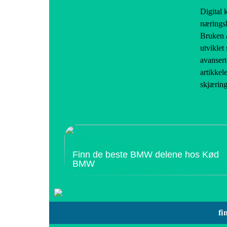
Digital 
næringsl
Bruken a
utviklet 
avansert
artikkel
skjæring
Finn de beste BMW delene hos Kød
BMW
fi