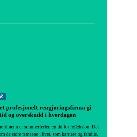
ER
et profesjonelt rengjøringsfirma gi
tid og overskudd i hverdagen
ordmenn er sommerferien en tid for refleksjon. Det
m de store temaene i livet, som karriere og familie,