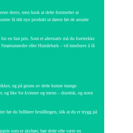
ene deres, men husk at dette forutsetter at
 kunne få ditt nye produkt ut døren før de ansatte
r for en fast pris. Som et alternativ må du foretrekke
d, Smørumnedre eller Humlebæk – vil innebære å få
butikker, og på grunn av dette kunne mange
r, og like for kvinner og menn – drastisk, og noen
er før du fullfører bestillingen, slik at du er trygg på
algspris som er skyhøy, bør dette ofte være en