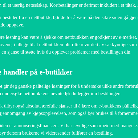
 til et uærlig nettselskap. Kortbetalinger er derimot inkludert i et tilta
 bestiller fra en nettbutikk, bør de for å være på den sikre siden gå gje
nde oppgave.
re løsning kan være å sjekke om nettbutikken er godkjent av e-merket, s
ovene, i tillegg til at nettbutikken blir ofte revurdert av sakkyndige som
u en sjanse til støtte hvis du opplever problemer med bestillingen din.
e handler på e-butikker
ot gir deg ganske pålitelige løsninger for å undersøke ulike andre forbru
å undersøke nettbutikkens nevnte før du legger inn bestillingen.
 tilbyr også absolutt ærefulle sjanser til å lære om e-butikkens påliteligh
gjennomgang av kjøpsopplevelsen, som også bør brukes til å fornemme 
den er annonseringsfinansiert. Vi har jevnlige samarbeid med mange e-
ebyr dersom brukerne vi videresender fullfører en bestilling.