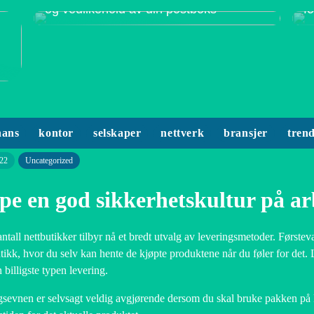
og vedlikehold av din postboks
f
nans
kontor
selskaper
nettverk
bransjer
tren
22
Uncategorized
pe en god sikkerhetskultur på ar
 antall nettbutikker tilbyr nå et bredt utvalg av leveringsmetoder. Førstev
ikk, hvor du selv kan hente de kjøpte produktene når du føler for det.
 billigste typen levering.
sevnen er selvsagt veldig avgjørende dersom du skal bruke pakken på kort