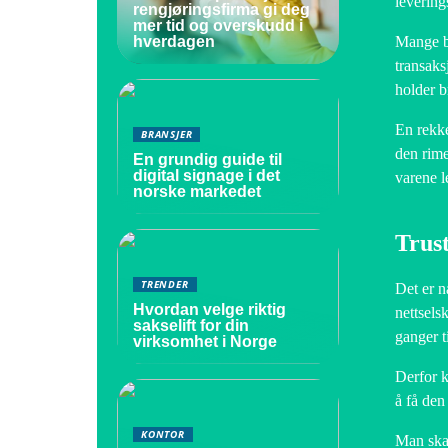
levering
rengjøringsfirma gi deg
mer tid og overskudd i
Mange be
hverdagen
transaks
holder b
En rekke 
BRANSJER
den rime
En grundig guide til
digital signage i det
varene l
norske markedet
Trust
TRENDER
Det er n
Hvordan velge riktig
nettsels
sakselift for din
ganger t
virksomhet i Norge
Derfor ka
å få den
KONTOR
Man skal