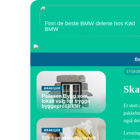
Finn de beste BMW delene hos Kød
BMW
fi
17/10/20
Ska
BRANSJER
Pallesen Bygg som
lokalt valg for trygge
Et stort
byggeprosjekter
pakkebut
også den
BRANSJER
Levering
Slik kan et profesjonelt