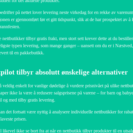
stiden for det aktuelle produktet.
drifter på nettet lover levering neste virkedag for en rekke av varenumr
jonen er gjennomført før et gitt tidspunkt, slik at de har prospektet av å
rannfesten.
nettbutikker tilbyr gratis frakt, men stort sett krever dette at du bestille
ligste typen levering, som mange ganger – uansett om du er i Næstve
evert til en pakkebutikk.
pilot tilbyr absolutt ønskelige alternativer
å veldig enkelt for vanlige dødelige å vurdere prisnivået på ulike nett
kaper ikke la være å redusere salgsprisene på varene – for barn og babye
il og med tilby gratis levering.
n det fortsatt være nyttig å analysere individuelle nettbutikker for rabatt
 laveste prisen.
 likevel ikke se bort fra at når en nettbutikk tilbyr produkter til en uts