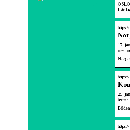
OSLO /
Lørdag
https:/
Nor
17. ja
med no
Norges
https:/
Kom
25. ja
terror
Bilden
https:/