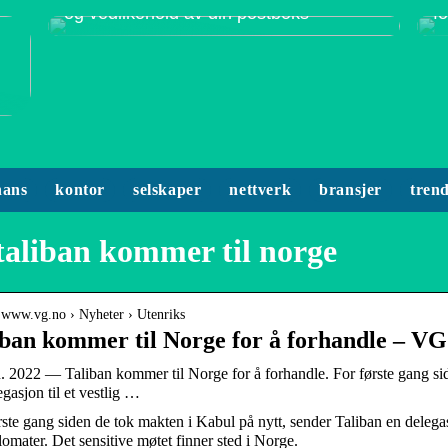
og vedlikehold av din postboks
f
nans
kontor
selskaper
nettverk
bransjer
tren
taliban kommer til norge
/ www.vg.no › Nyheter › Utenriks
iban kommer til Norge for å forhandle – VG
n. 2022 — Taliban kommer til Norge for å forhandle. For første gang si
gasjon til et vestlig …
rste gang siden de tok makten i Kabul på nytt, sender Taliban en delegasj
lomater. Det sensitive møtet finner sted i Norge.