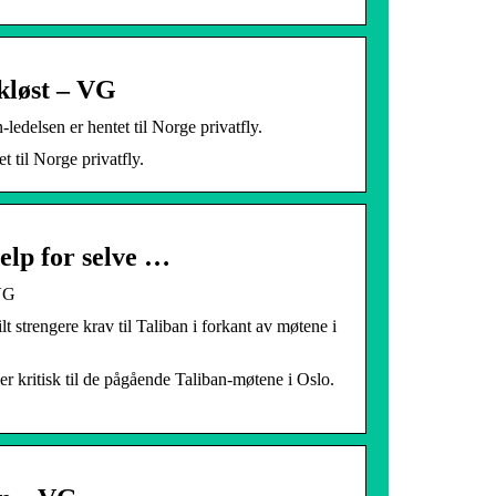
akløst – VG
edelsen er hentet til Norge privatfly.
 til Norge privatfly.
jelp for selve …
 VG
strengere krav til Taliban i forkant av møtene i
r kritisk til de pågående Taliban-møtene i Oslo.