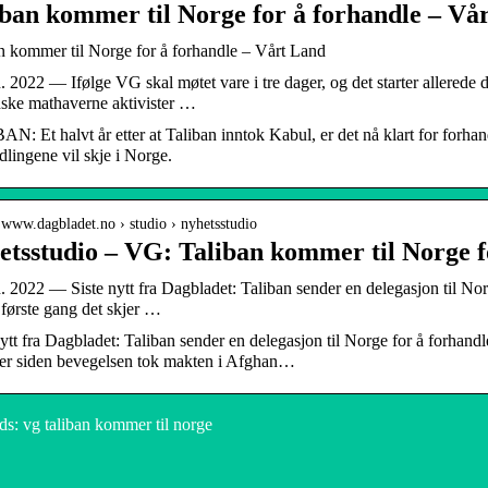
iban kommer til Norge for å forhandle – Vå
n kommer til Norge for å forhandle – Vårt Land
n. 2022 — Ifølge VG skal møtet vare i tre dager, og det starter allerede
ske mathaverne aktivister …
N: Et halvt år etter at Taliban inntok Kabul, er det nå klart for forha
dlingene vil skje i Norge.
/ www.dagbladet.no › studio › nyhetsstudio
etsstudio – VG: Taliban kommer til Norge f
n. 2022 — Siste nytt fra Dagbladet: Taliban sender en delegasjon til Nor
 første gang det skjer …
nytt fra Dagbladet: Taliban sender en delegasjon til Norge for å forhandl
jer siden bevegelsen tok makten i Afghan…
s: vg taliban kommer til norge