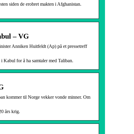
en siden de erobret makten i Afghanistan.
abul – VG
inister Anniken Huitfeldt (Ap) på et pressetreff
i Kabul for å ha samtaler med Taliban.
VG
aliban kommer til Norge vekker vonde minner. Om
0 års krig.