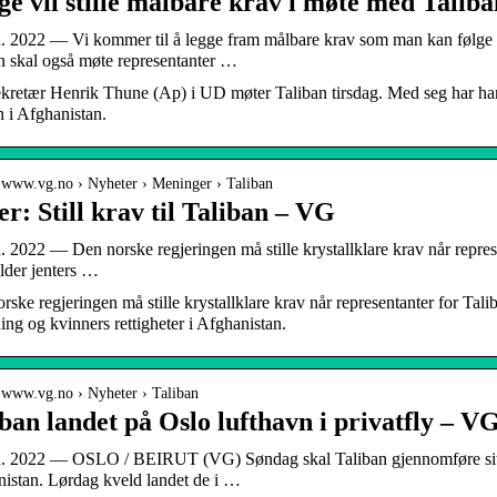
e vil stille målbare krav i møte med Talib
n. 2022 — Vi kommer til å legge fram målbare krav som man kan følge 
n skal også møte representanter …
ekretær Henrik Thune (Ap) i UD møter Taliban tirsdag. Med seg har han 
 i Afghanistan.
/ www.vg.no › Nyheter › Meninger › Taliban
r: Still krav til Taliban – VG
n. 2022 — Den norske regjeringen må stille krystallklare krav når repre
elder jenters …
rske regjeringen må stille krystallklare krav når representanter for Tali
ing og kvinners rettigheter i Afghanistan.
/ www.vg.no › Nyheter › Taliban
ban landet på Oslo lufthavn i privatfly – V
n. 2022 — OSLO / BEIRUT (VG) Søndag skal Taliban gjennomføre sitt f
istan. Lørdag kveld landet de i …