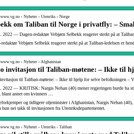
/ www.vg.no › Nyheter › Utenriks › Norge
ekk om Taliban til Norge i privatfly: – Sm
n. 2022 — Dagen-redaktør Vebjørn Selbekk reagerer sterkt på at Taliban-l
redaktør Vebjørn Selbekk reagerer sterkt på at Taliban-ledelsen er hentet
/ www.vg.no › Nyheter › Afghanistan
o invitasjon til Taliban-møtene: – Ikke til h
invitasjon til Taliban-møtene: – Ikke til hjelp for selve befolkningen –
n. 2022 — KRITISK: Nargis Nehan (40) mener regjeringen burde ha stilt 
 blant annet om kvinners …
forkjemper og tidligere oljeminister i Afghanistan, Nargis Nehan (40), e
a hun nei takk til invitasjonen fra Utenriksdepartementet.
/ www.vg.no › Nyheter › Utenriks › Taliban