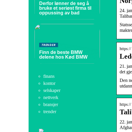
Norg
Derfor lønner de seg å
bruke et seriøst firma til
24. ja
oppussing av bad
Taliba
Statss
makten
TRENDER
https:/
Finn de beste BMW
Lede
delene hos Kød BMW
21. ja
det gj
finans
Den no
kontor
utdann
selskaper
nettverk
bransjer
https:/
Tali
trender
22. ja
Afghan