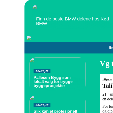
Finn de beste BMW delene hos Kød
BMW
fi
Vg 
BRANSJER
Pallesen Bygg som
https:/
lokalt valg for trygge
Tal
byggeprosjekter
21. ja
en dele
BRANSJER
For fø
og dip
Slik kan et profesjonelt