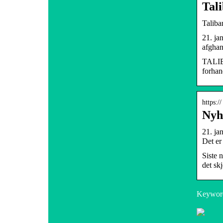
Tal
Taliba
21. ja
afghan
TALIBA
forhan
https:/
Nyh
21. ja
Det er
Siste 
det sk
Keyword