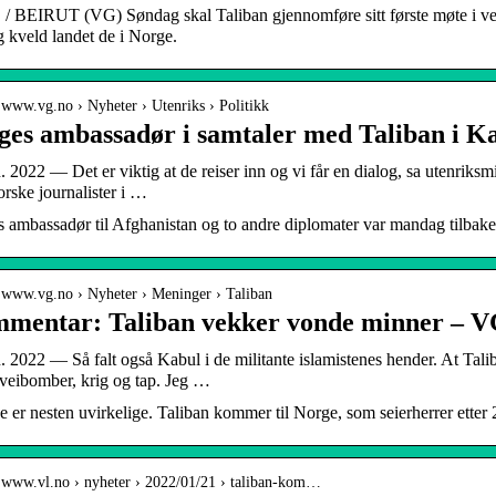
 BEIRUT (VG) Søndag skal Taliban gjennomføre sitt første møte i vest
 kveld landet de i Norge.
/ www.vg.no › Nyheter › Utenriks › Politikk
ges ambassadør i samtaler med Taliban i K
n. 2022 — Det er viktig at de reiser inn og vi får en dialog, sa utenriksm
rske journalister i …
 ambassadør til Afghanistan og to andre diplomater var mandag tilbake 
/ www.vg.no › Nyheter › Meninger › Taliban
mentar: Taliban vekker vonde minner – 
n. 2022 — Så falt også Kabul i de militante islamistenes hender. At T
, veibomber, krig og tap. Jeg …
e er nesten uvirkelige. Taliban kommer til Norge, som seierherrer etter 2
/ www.vl.no › nyheter › 2022/01/21 › taliban-kom…