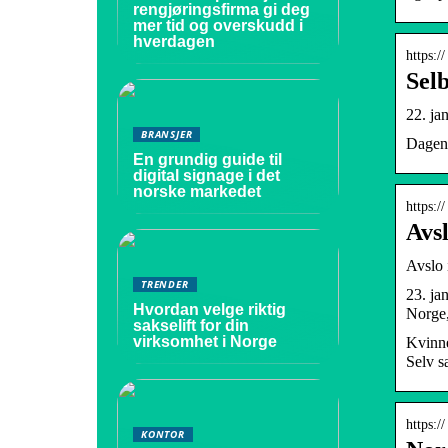
rengjøringsfirma gi deg
mer tid og overskudd i
hverdagen
https:/
Selb
22. ja
BRANSJER
Dagen-
En grundig guide til
digital signage i det
norske markedet
https:/
Avsl
Avslo 
TRENDER
23. ja
Hvordan velge riktig
Norge,
sakselift for din
virksomhet i Norge
Kvinne
Selv s
https:/
KONTOR