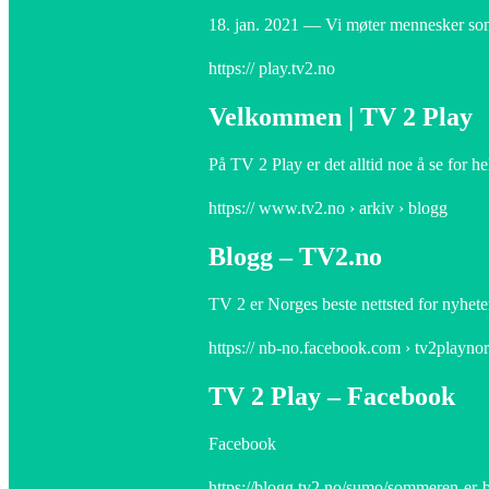
18. jan. 2021 — Vi møter mennesker som åp
https:// play.tv2.no
Velkommen | TV 2 Play
På TV 2 Play er det alltid noe å se for he
https:// www.tv2.no › arkiv › blogg
Blogg – TV2.no
TV 2 er Norges beste nettsted for nyhete
https:// nb-no.facebook.com › tv2playnor
TV 2 Play – Facebook
Facebook
https://blogg.tv2.no/sumo/sommeren-er-b