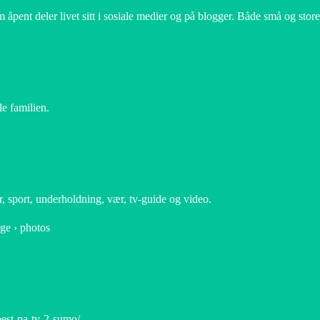
ent deler livet sitt i sosiale medier og på blogger. Både små og store b
le familien.
r, sport, underholdning, vær, tv-guide og video.
ge › photos
est-pa-tv-2-sumo/