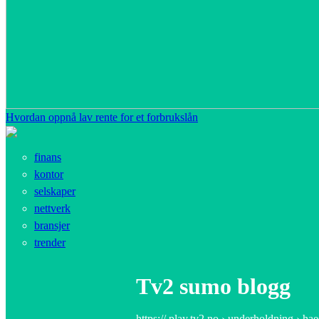
Hvordan oppnå lav rente for et forbrukslån
finans
kontor
selskaper
nettverk
bransjer
trender
Tv2 sumo blogg
https:// play.tv2.no › underholdning › ha