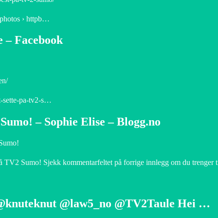
 photos › httpb…
re – Facebook
en/
st-sette-pa-tv2-s…
 Sumo! – Sophie Elise – Blogg.no
 Sumo!
å TV2 Sumo! Sjekk kommentarfeltet på forrige innlegg om du trenger tip
 “@knuteknut @law5_no @TV2Taule Hei …