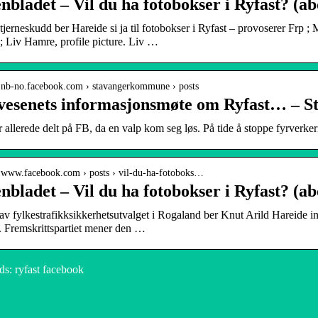
nbladet – Vil du ha fotobokser i Ryfast? (a
tjerneskudd ber Hareide si ja til fotobokser i Ryfast – provoserer Frp
; Liv Hamre, profile picture. Liv …
/ nb-no.facebook.com › stavangerkommune › posts
vesenets informasjonsmøte om Ryfast… – S
r allerede delt på FB, da en valp kom seg løs. På tide å stoppe fyrverker
/ www.facebook.com › posts › vil-du-ha-fotoboks…
nbladet – Vil du ha fotobokser i Ryfast? (a
av fylkestrafikksikkerhetsutvalget i Rogaland ber Knut Arild Hareide i
. Fremskrittspartiet mener den …
s: ryfast facebook
Postkasser: En komplett guide til valg
H