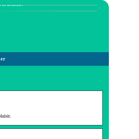
orbrukslån
der
aisir.