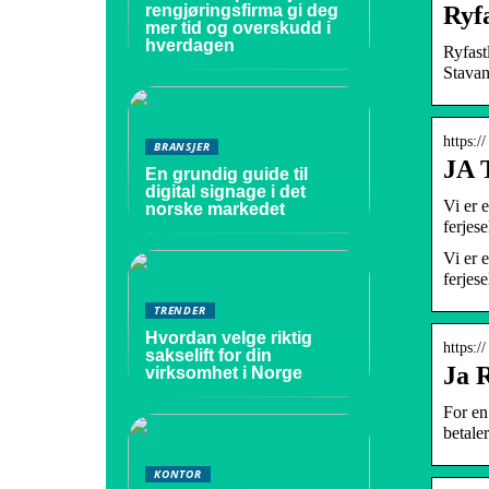
Ryf
rengjøringsfirma gi deg
mer tid og overskudd i
hverdagen
Ryfast
Stava
https:/
BRANSJER
JA
En grundig guide til
digital signage i det
Vi er e
norske markedet
ferjes
Vi er e
ferjes
TRENDER
Hvordan velge riktig
https:/
sakselift for din
Ja R
virksomhet i Norge
For en
betale
KONTOR