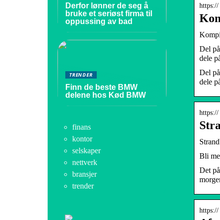
Derfor lønner de seg å
https:
bruke et seriøst firma til
Kom
oppussing av bad
Kompis
Del på
dele 
Del på
TRENDER
dele 
Finn de beste BMW
delene hos Kød BMW
https:/
Stra
finans
kontor
Strand
selskaper
Bli me
nettverk
Det på
bransjer
morge
trender
https:/