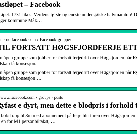
astløpet – Facebook
løpet. 1731 likes. Verdens første og eneste undersjøiske halvmaraton! 
nger kommune Mål:…
/ nb-no.facebook.com › Facebook-grupper
 TIL FORTSATT HØGSFJORDFERJE ET
n åpen gruppe som jobber for fortsatt ferjedrift over Høgsfjorden når Ryfa
elskap få konsesjon.
n åpen gruppe som jobber for fortsatt ferjedrift over Høgsfjorden når Ryf
elskap få konsesjon….
/ www.facebook.com › groups › posts
yfast e dyrt, men dette e blodpris i forhold t
 bobil opp til 8m med abonnement på ferje blir turen over Høgsfjorden 
r en for M1 personbiltakst, …