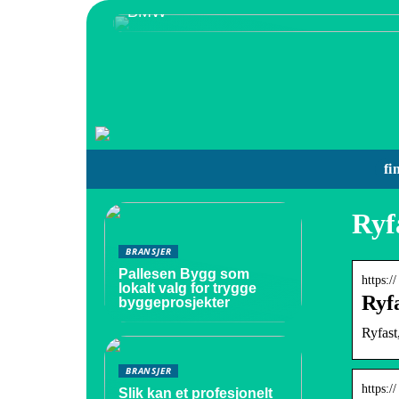
BMW
fi
Ryf
BRANSJER
Pallesen Bygg som
https:/
lokalt valg for trygge
Ryf
byggeprosjekter
Ryfast,
BRANSJER
https:/
Slik kan et profesjonelt