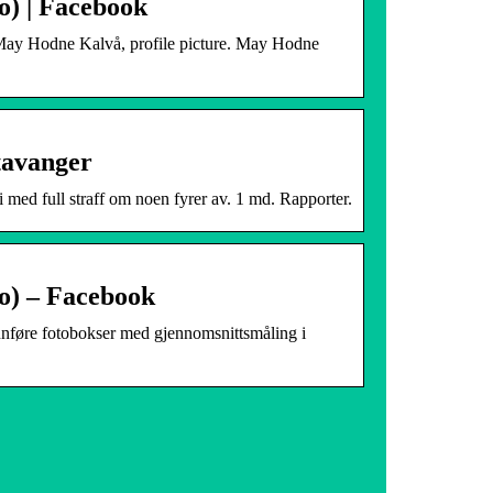
bo) | Facebook
 ; May Hodne Kalvå, profile picture. May Hodne
tavanger
i med full straff om noen fyrer av. 1 md. Rapporter.
bo) – Facebook
nnføre fotobokser med gjennomsnittsmåling i
vordan oppnå lav rente for et