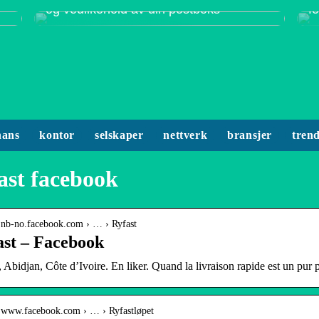
og vedlikehold av din postboks
f
nans
kontor
selskaper
nettverk
bransjer
tren
ast facebook
/ nb-no.facebook.com › … › Ryfast
ast – Facebook
 Abidjan, Côte d’Ivoire. En liker. Quand la livraison rapide est un pur pl
/ www.facebook.com › … › Ryfastløpet