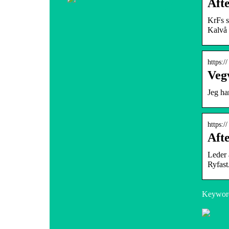
Afte
KrFs s
Kalvå 
https:/
Veg
Jeg ha
https:/
Afte
Leder 
Ryfast
Keyword
Finn de beste BMW delene hos Kød