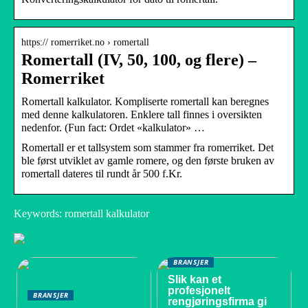
https:// romerriket.no › romertall
Romertall (IV, 50, 100, og flere) –
Romerriket
Romertall kalkulator. Kompliserte romertall kan beregnes
med denne kalkulatoren. Enklere tall finnes i oversikten
nedenfor. (Fun fact: Ordet «kalkulator» …
Romertall er et tallsystem som stammer fra romerriket. Det
ble først utviklet av gamle romere, og den første bruken av
romertall dateres til rundt år 500 f.Kr.
Keywords: romertall kalkulator
BRANSJER
Slik kan et
profesjonelt
BRANSJER
rengjøringsfirma gi