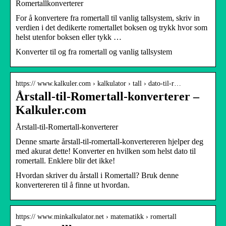
Romertallkonverterer
For å konvertere fra romertall til vanlig tallsystem, skriv in
verdien i det dedikerte romertallet boksen og trykk hvor som
helst utenfor boksen eller tykk …
Konverter til og fra romertall og vanlig tallsystem
https:// www.kalkuler.com › kalkulator › tall › dato-til-r…
Årstall-til-Romertall-konverterer –
Kalkuler.com
Årstall-til-Romertall-konverterer
Denne smarte årstall-til-romertall-konvertereren hjelper deg
med akurat dette! Konverter en hvilken som helst dato til
romertall. Enklere blir det ikke!
Hvordan skriver du årstall i Romertall? Bruk denne
konvertereren til å finne ut hvordan.
https:// www.minkalkulator.net › matematikk › romertall