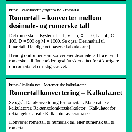
https:// kalkulator.nyttiginfo.no › romertall
Romertall – konverter mellom
desimale- og romerske tall
Det romerske tallsystem: I = 1, V = 5, X = 10, L = 50, C =
100, D = 500 og M = 1000. Se også: Desimaltall til
binærtall. Hendige nettbaserte kalkulatorer | …
Hendig omformer som konverterer desimale tall fra eller til
romerske tall. Inneholder også funskjonalitet for å korrigere
om romertallet er riktig skrevet.
https:// kalkula.net › Matematiske kalkulatorer
Romertallkonvertering – Kalkula.net
Se også: Datokonvertering for romertall. Matematiske
kalkulatorer. Rektangelomkretskalkulator · Kalkulator for
rektangelets areal · Kalkulator av kvadratets …
Konverter romertall til numerisk tall eller numerisk tall til
romertall.