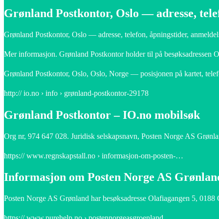
Grønland Postkontor, Oslo — adresse, tele
Grønland Postkontor, Oslo — adresse, telefon, åpningstider, anmeldel
Mer informasjon. Grønland Postkontor holder til på besøksadressen Ol
Grønland Postkontor, Oslo, Oslo, Norge — posisjonen på kartet, telefo
http:// io.no › info › grønland-postkontor-29178
Grønland Postkontor – IO.no mobilsøk
Org nr, 974 647 028. Juridisk selskapsnavn, Posten Norge AS Grønl
https:// www.regnskapstall.no › informasjon-om-posten-…
Informasjon om Posten Norge AS Grønland
Posten Norge AS Grønland har besøksadresse Olafiagangen 5, 0188 Os
https:// www.purehelp.no › postennorgeasgroenland