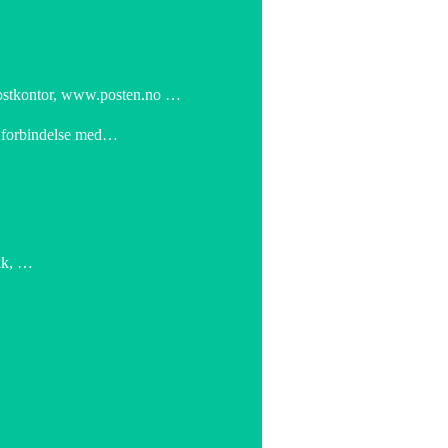
Postkontor, www.posten.no …
 i forbindelse med…
ikk, …