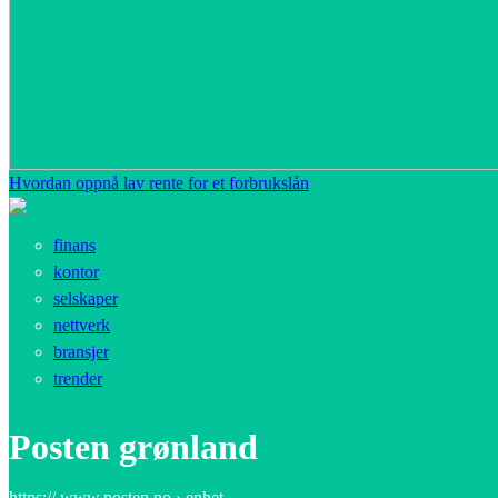
Hvordan oppnå lav rente for et forbrukslån
finans
kontor
selskaper
nettverk
bransjer
trender
Posten grønland
https:// www.posten.no › enhet