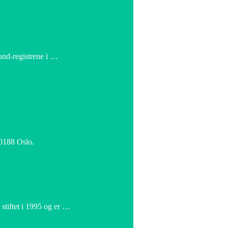
und-registrene i …
 0188 Oslo.
tiftet i 1995 og er …