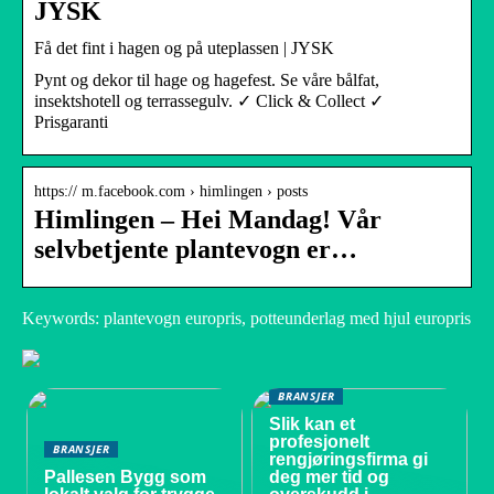
JYSK
Få det fint i hagen og på uteplassen | JYSK
Pynt og dekor til hage og hagefest. Se våre bålfat,
insektshotell og terrassegulv. ✓ Click & Collect ✓
Prisgaranti
https:// m.facebook.com › himlingen › posts
Himlingen – Hei Mandag! Vår
selvbetjente plantevogn er…
Keywords: plantevogn europris, potteunderlag med hjul europris
BRANSJER
Slik kan et
profesjonelt
BRANSJER
rengjøringsfirma gi
Pallesen Bygg som
deg mer tid og