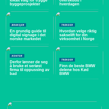
lokalt valg for trygge
overskudd i
byggeprosjekter
hverdagen
BRANSJER
TRENDER
En grundig guide til
Hvordan velge riktig
digital signage i det
sakselift for din
norske markedet
virksomhet i Norge
KONTOR
TRENDER
Derfor lønner de seg
å bruke et seriøst
Finn de beste BMW
firma til oppussing av
delene hos Kød
bad
BMW