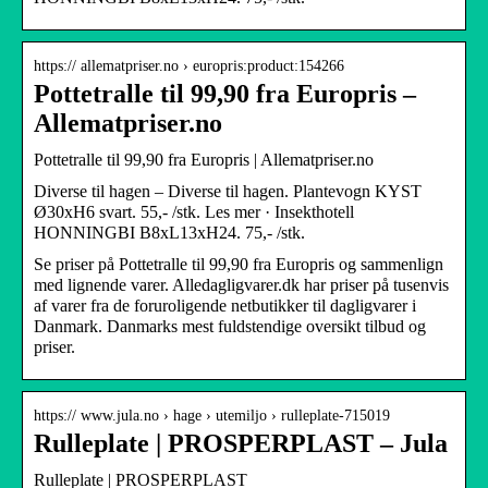
https:// allematpriser.no › europris:product:154266
Pottetralle til 99,90 fra Europris –
Allematpriser.no
Pottetralle til 99,90 fra Europris | Allematpriser.no
Diverse til hagen – Diverse til hagen. Plantevogn KYST
Ø30xH6 svart. 55,- /stk. Les mer · Insekthotell
HONNINGBI B8xL13xH24. 75,- /stk.
Se priser på Pottetralle til 99,90 fra Europris og sammenlign
med lignende varer. Alledagligvarer.dk har priser på tusenvis
af varer fra de foruroligende netbutikker til dagligvarer i
Danmark. Danmarks mest fuldstendige oversikt tilbud og
priser.
https:// www.jula.no › hage › utemiljo › rulleplate-715019
Rulleplate | PROSPERPLAST – Jula
Rulleplate | PROSPERPLAST