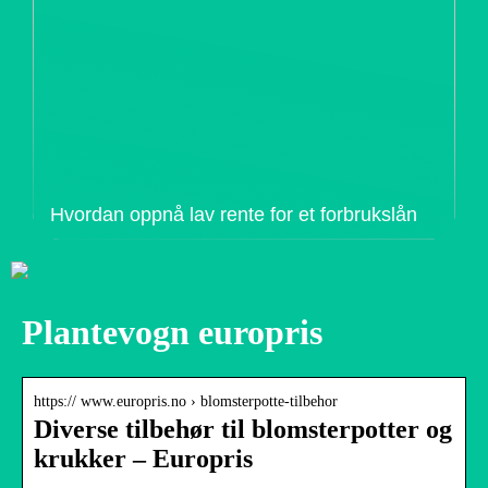
Hvordan oppnå lav rente for et forbrukslån
Plantevogn europris
https:// www.europris.no › blomsterpotte-tilbehor
Diverse tilbehør til blomsterpotter og
krukker – Europris