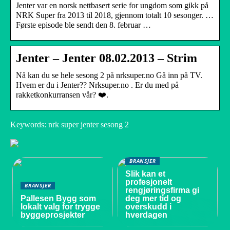
Jenter var en norsk nettbasert serie for ungdom som gikk på
NRK Super fra 2013 til 2018, gjennom totalt 10 sesonger. …
Første episode ble sendt den 8. februar …
Jenter – Jenter 08.02.2013 – Strim
Nå kan du se hele sesong 2 på nrksuper.no Gå inn på TV.
Hvem er du i Jenter?? Nrksuper.no . Er du med på
rakketkonkurransen vår? ❤️.
Keywords: nrk super jenter sesong 2
BRANSJER
Slik kan et
profesjonelt
BRANSJER
rengjøringsfirma gi
Pallesen Bygg som
deg mer tid og
lokalt valg for trygge
overskudd i
byggeprosjekter
hverdagen