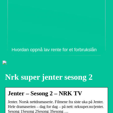
Hvordan oppnå lav rente for et forbrukslån
Nrk super jenter sesong 2
Jenter – Sesong 2 – NRK TV
Jenter. Norsk nettdramaserie. Filmene fra siste uka på Jenter.
Hele dramaserien – dag for dag – på nett: nrksuper.no/jenter.
Sesong 1Sesong 2Sesong 3Sesong …