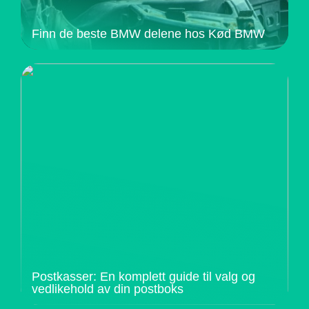
Finn de beste BMW delene hos Kød BMW
Postkasser: En komplett guide til valg og
vedlikehold av din postboks