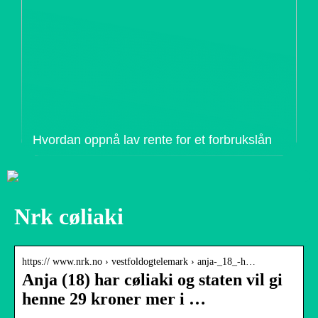
Hvordan oppnå lav rente for et forbrukslån
Nrk cøliaki
https:// www.nrk.no › vestfoldogtelemark › anja-_18_-h…
Anja (18) har cøliaki og staten vil gi
henne 29 kroner mer i …