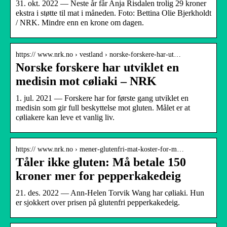
31. okt. 2022 — Neste år får Anja Risdalen trolig 29 kroner
ekstra i støtte til mat i måneden. Foto: Bettina Olie Bjerkholdt
/ NRK. Mindre enn en krone om dagen.
https:// www.nrk.no › vestland › norske-forskere-har-ut…
Norske forskere har utviklet en
medisin mot cøliaki – NRK
1. jul. 2021 — Forskere har for første gang utviklet en
medisin som gir full beskyttelse mot gluten. Målet er at
cøliakere kan leve et vanlig liv.
https:// www.nrk.no › mener-glutenfri-mat-koster-for-m…
Tåler ikke gluten: Må betale 150
kroner mer for pepperkakedeig
21. des. 2022 — Ann-Helen Torvik Wang har cøliaki. Hun
er sjokkert over prisen på glutenfri pepperkakedeig.