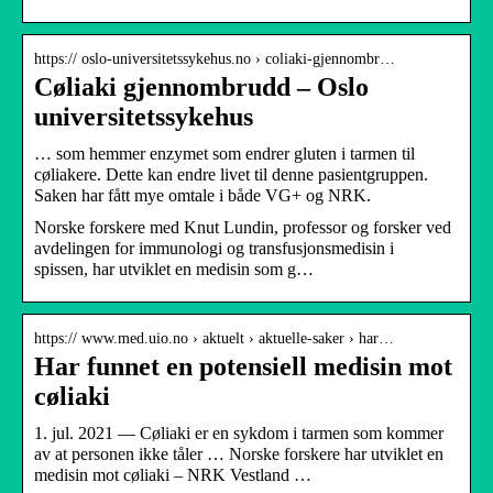
https:// oslo-universitetssykehus.no › coliaki-gjennombr…
Cøliaki gjennombrudd – Oslo
universitetssykehus
… som hemmer enzymet som endrer gluten i tarmen til
cøliakere. Dette kan endre livet til denne pasientgruppen.
Saken har fått mye omtale i både VG+ og NRK.
Norske forskere med Knut Lundin, professor og forsker ved
avdelingen for immunologi og transfusjonsmedisin i
spissen, har utviklet en medisin som g…
https:// www.med.uio.no › aktuelt › aktuelle-saker › har…
Har funnet en potensiell medisin mot
cøliaki
1. jul. 2021 — Cøliaki er en sykdom i tarmen som kommer
av at personen ikke tåler … Norske forskere har utviklet en
medisin mot cøliaki – NRK Vestland …