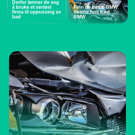
Derfor lønner de seg
å bruke et seriøst
Finn de beste BMW
firma til oppussing av
delene hos Kød
bad
BMW