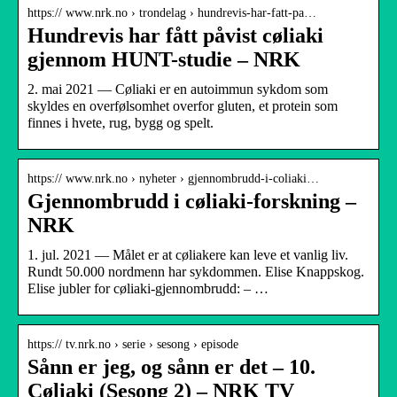
https:// www.nrk.no › trondelag › hundrevis-har-fatt-pa…
Hundrevis har fått påvist cøliaki
gjennom HUNT-studie – NRK
2. mai 2021 — Cøliaki er en autoimmun sykdom som
skyldes en overfølsomhet overfor gluten, et protein som
finnes i hvete, rug, bygg og spelt.
https:// www.nrk.no › nyheter › gjennombrudd-i-coliaki…
Gjennombrudd i cøliaki-forskning –
NRK
1. jul. 2021 — Målet er at cøliakere kan leve et vanlig liv.
Rundt 50.000 nordmenn har sykdommen. Elise Knappskog.
Elise jubler for cøliaki-gjennombrudd: – …
https:// tv.nrk.no › serie › sesong › episode
Sånn er jeg, og sånn er det – 10.
Cøliaki (Sesong 2) – NRK TV