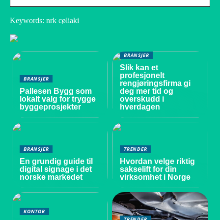
Keywords: nrk cøliaki
BRANSJER
Slik kan et
profesjonelt
BRANSJER
rengjøringsfirma gi
Pallesen Bygg som
deg mer tid og
lokalt valg for trygge
overskudd i
byggeprosjekter
hverdagen
BRANSJER
TRENDER
En grundig guide til
Hvordan velge riktig
digital signage i det
sakselift for din
norske markedet
virksomhet i Norge
KONTOR
TRENDER