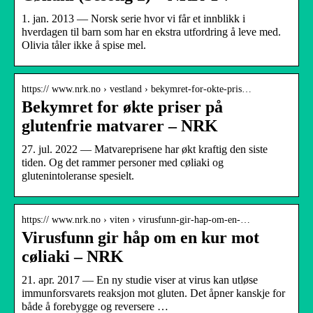
1. jan. 2013 — Norsk serie hvor vi får et innblikk i
hverdagen til barn som har en ekstra utfordring å leve med.
Olivia tåler ikke å spise mel.
https:// www.nrk.no › vestland › bekymret-for-okte-pris…
Bekymret for økte priser på
glutenfrie matvarer – NRK
27. jul. 2022 — Matvareprisene har økt kraftig den siste
tiden. Og det rammer personer med cøliaki og
glutenintoleranse spesielt.
https:// www.nrk.no › viten › virusfunn-gir-hap-om-en-…
Virusfunn gir håp om en kur mot
cøliaki – NRK
21. apr. 2017 — En ny studie viser at virus kan utløse
immunforsvarets reaksjon mot gluten. Det åpner kanskje for
både å forebygge og reversere …