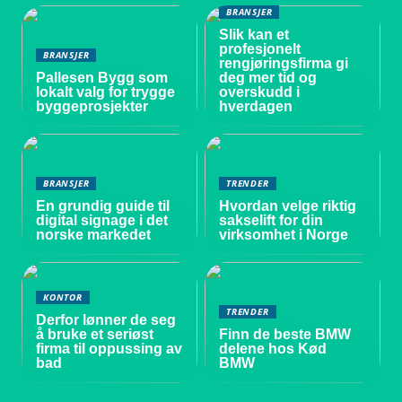
BRANSJER
Slik kan et
profesjonelt
BRANSJER
rengjøringsfirma gi
Pallesen Bygg som
deg mer tid og
lokalt valg for trygge
overskudd i
byggeprosjekter
hverdagen
BRANSJER
TRENDER
En grundig guide til
Hvordan velge riktig
digital signage i det
sakselift for din
norske markedet
virksomhet i Norge
KONTOR
TRENDER
Derfor lønner de seg
å bruke et seriøst
Finn de beste BMW
firma til oppussing av
delene hos Kød
bad
BMW