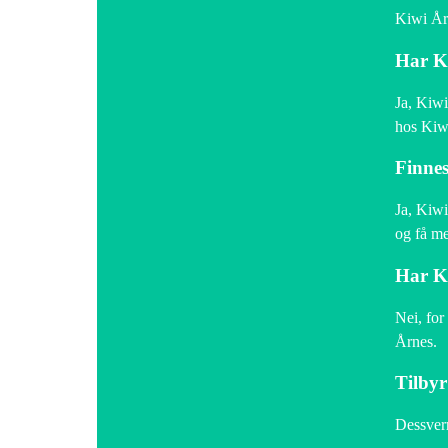
Kiwi År
Har K
Ja, Kiwi
hos Kiw
Finnes
Ja, Kiwi
og få me
Har Ki
Nei, for
Årnes.
Tilbyr
Dessverr