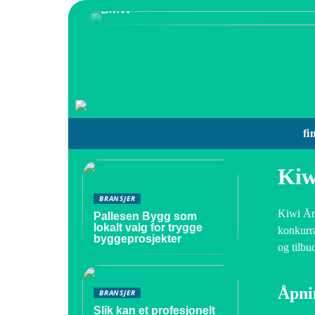
BMW
fi
Kiw
BRANSJER
Kiwi Årn
Pallesen Bygg som
lokalt valg for trygge
konkurra
byggeprosjekter
og tilbu
Åpni
BRANSJER
Slik kan et profesjonelt