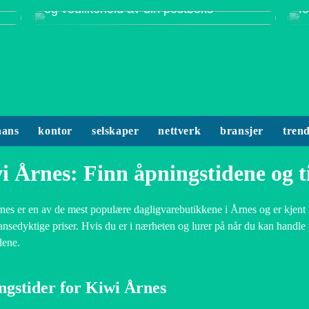
og vedlikehold av din postboks
f
nans
kontor
selskaper
nettverk
bransjer
tren
i Årnes: Finn åpningstidene og 
es er en av de mest populære dagligvarebutikkene i Årnes og er kjent fo
nsedyktige priser. Hvis du er i nærheten og lurer på når du kan handle 
dene.
ngstider for Kiwi Årnes