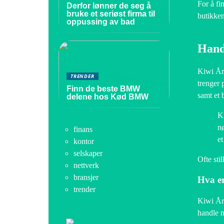
For å fi
Derfor lønner de seg å
bruke et seriøst firma til
butikken
oppussing av bad
Hand
Kiwi Årn
TRENDER
trenger 
Finn de beste BMW
samt et 
delene hos Kød BMW
Ki
nø
finans
et
kontor
selskaper
Ofte sti
nettverk
bransjer
Hva er
trender
Kiwi Årn
handle n