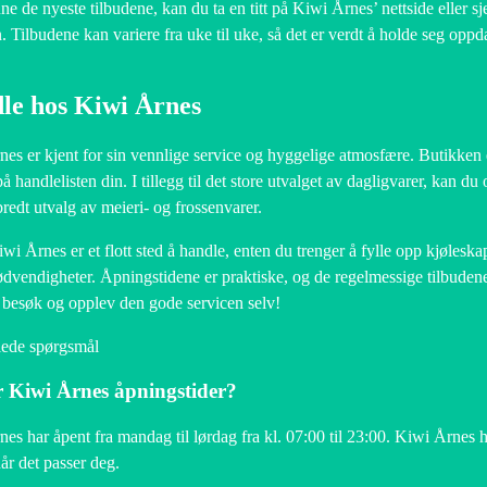
nne de nyeste tilbudene, kan du ta en titt på Kiwi Årnes’ nettside eller 
. Tilbudene kan variere fra uke til uke, så det er verdt å holde seg oppd
le hos Kiwi Årnes
es er kjent for sin vennlige service og hyggelige atmosfære. Butikken er
på handlelisten din. I tillegg til det store utvalget av dagligvarer, kan d
bredt utvalg av meieri- og frossenvarer.
wi Årnes er et flott sted å handle, enten du trenger å fylle opp kjøleska
dvendigheter. Åpningstidene er praktiske, og de regelmessige tilbudene 
 besøk og opplev den gode servicen selv!
llede spørgsmål
 Kiwi Årnes åpningstider?
es har åpent fra mandag til lørdag fra kl. 07:00 til 23:00. Kiwi Årnes 
år det passer deg.