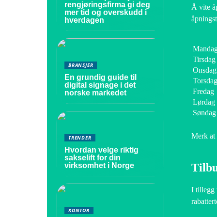
rengjøringsfirma gi deg
Å vite å
mer tid og overskudd i
åpningst
hverdagen
Manda
Tirsdag
BRANSJER
Onsdag
En grundig guide til
Torsda
digital signage i det
Fredag
norske markedet
Lørdag
Søndag
Merk at 
TRENDER
Hvordan velge riktig
sakselift for din
Tilb
virksomhet i Norge
I tilleg
rabatter
KONTOR