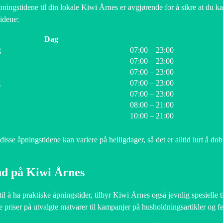
pningstidene til din lokale Kiwi Årnes er avgjørende for å sikre at du ka
idene:
Dag
g
07:00 – 23:00
07:00 – 23:00
07:00 – 23:00
g
07:00 – 23:00
07:00 – 23:00
08:00 – 21:00
10:00 – 21:00
disse åpningstidene kan variere på helligdager, så det er alltid lurt å dob
ud på Kiwi Årnes
g til å ha praktiske åpningstider, tilbyr Kiwi Årnes også jevnlig spesielle
te priser på utvalgte matvarer til kampanjer på husholdningsartikler og fe