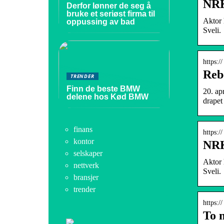
NRK
Derfor lønner de seg å
bruke et seriøst firma til
Aktor 
oppussing av bad
Sveli.
https:/
Reb
TRENDER
Finn de beste BMW
20. ap
delene hos Kød BMW
drapet
finans
https:/
kontor
NRK
selskaper
Aktor 
nettverk
Sveli.
bransjer
trender
https:/
To 