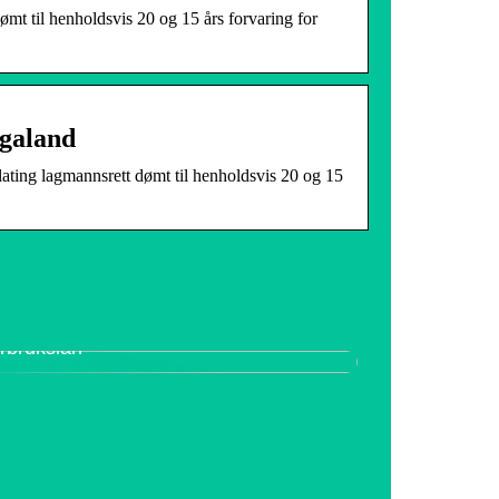
t til henholdsvis 20 og 15 års forvaring for
ogaland
ing lagmannsrett dømt til henholdsvis 20 og 15
vordan oppnå lav rente for et
orbrukslån