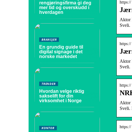
https:/
rengjøringsfirma gi deg
mer tid og overskudd i
Jær
hverdagen
Aktor 
Sveli.
BRANSJER
https:/
En grundig guide til
Jær
digital signage i det
norske markedet
Aktor 
Sveli.
TRENDER
https:/
Hvordan velge riktig
NRK
sakselift for din
virksomhet i Norge
Aktor 
Sveli.
https:/
KONTOR