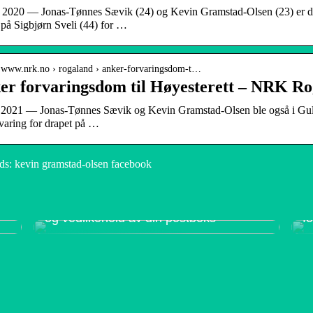
. 2020 — Jonas-Tønnes Sævik (24) og Kevin Gramstad-Olsen (23) er døm
 på Sigbjørn Sveli (44) for …
/ www.nrk.no › rogaland › anker-forvaringsdom-t…
er forvaringsdom til Høyesterett – NRK R
 2021 — Jonas-Tønnes Sævik og Kevin Gramstad-Olsen ble også i Gulat
rvaring for drapet på …
s: kevin gramstad-olsen facebook
Postkasser: En komplett guide til valg
H
og vedlikehold av din postboks
f