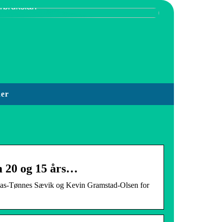
orbrukslån
der
m 20 og 15 års…
Jonas-Tønnes Sævik og Kevin Gramstad-Olsen for