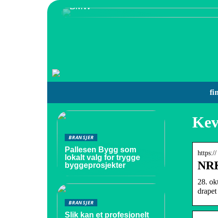
BMW
fi
Kev
BRANSJER
Pallesen Bygg som
https:/
lokalt valg for trygge
NRK
byggeprosjekter
28. ok
drapet
BRANSJER
Slik kan et profesjonelt