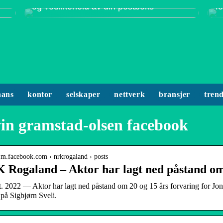
og vedlikehold av din postboks
f
nans
kontor
selskaper
nettverk
bransjer
tren
in gramstad-olsen facebook
/ m.facebook.com › nrkrogaland › posts
 Rogaland – Aktor har lagt ned påstand o
t. 2022 — Aktor har lagt ned påstand om 20 og 15 års forvaring for 
 på Sigbjørn Sveli.