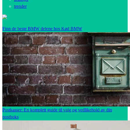
trender
Finn de beste BMW delene hos Kød BMW
Postkasser: En komplett guide til valg og vedlikehold av din
postboks