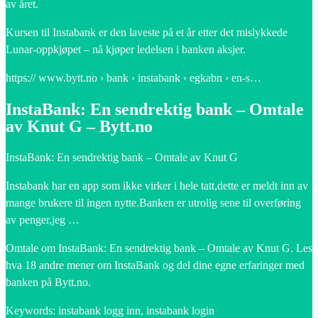
av året.
Kursen til Instabank er den laveste på et år etter det mislykkede
Lunar-oppkjøpet – nå kjøper ledelsen i banken aksjer.
https:// www.bytt.no › bank › instabank › egkabn › en-s…
InstaBank: En sendrektig bank – Omtale
av Knut G – Bytt.no
InstaBank: En sendrektig bank – Omtale av Knut G
Instabank har en app som ikke virker i hele tatt,dette er meldt inn av
mange brukere til ingen nytte.Banken er utrolig sene til overføring
av penger,jeg …
Omtale om InstaBank: En sendrektig bank – Omtale av Knut G. Les
hva 18 andre mener om InstaBank og del dine egne erfaringer med
banken på Bytt.no.
Keywords: instabank logg inn, instabank login