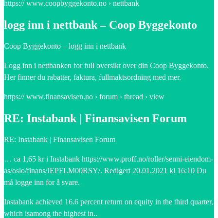
https:// www.coopbyggekonto.no › nettbank
logg inn i nettbank – Coop Byggekonto
Coop Byggekonto – logg inn i nettbank
Logg inn i nettbanken for full oversikt over din Coop Byggekonto.
Her finner du rabatter, faktura, fullmaktsordning med mer.
https:// www.finansavisen.no › forum › thread › view
RE: Instabank | Finansavisen Forum
RE: Instabank | Finansavisen Forum
… ca 1,65 kr i Instabank https://www.proff.no/roller/senni-eiendom-
as/oslo/finans/IEPFLM00RSY/. Redigert 20.01.2021 kl 16:10 Du
må logge inn for å svare.
Instabank achieved 16.6 percent return on equity in the third quarter,
which isamong the highest in..