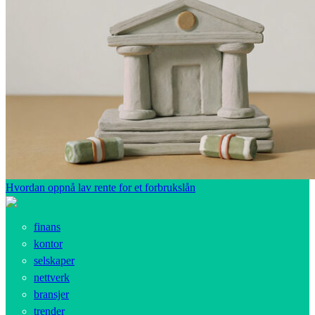
Hvordan oppnå lav rente for et forbrukslån
finans
kontor
selskaper
nettverk
bransjer
trender