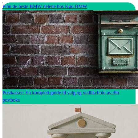
Finn de beste BMW delene hos Kød BMW
Postkasser: En komplett guide til valg og vedlikehold av din
postboks