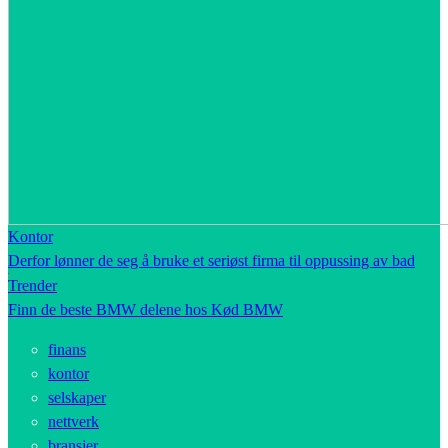
Kontor
Derfor lønner de seg å bruke et seriøst firma til oppussing av bad
Trender
Finn de beste BMW delene hos Kød BMW
finans
kontor
selskaper
nettverk
bransjer