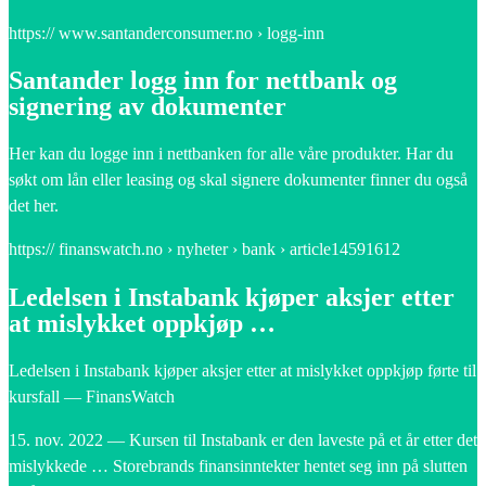
https:// www.santanderconsumer.no › logg-inn
Santander logg inn for nettbank og
signering av dokumenter
Her kan du logge inn i nettbanken for alle våre produkter. Har du
søkt om lån eller leasing og skal signere dokumenter finner du også
det her.
https:// finanswatch.no › nyheter › bank › article14591612
Ledelsen i Instabank kjøper aksjer etter
at mislykket oppkjøp …
Ledelsen i Instabank kjøper aksjer etter at mislykket oppkjøp førte til
kursfall — FinansWatch
15. nov. 2022 — Kursen til Instabank er den laveste på et år etter det
mislykkede … Storebrands finansinntekter hentet seg inn på slutten