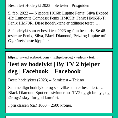
Best i test Hodelykt 2023 – Se tester i Prisguiden
5. feb. 2022 — Nitecore HC68; Lupine Penta; Silva Exceed
4R; Lumonite Compass; Fenix HM65R; Fenix HM65R-T;
Fenix HM70R. Disse hodelyktene er tidligere testet, …
Se hodelykt som er best i test 2023 og finn best pris. Se 48
tester av Fenix, Silva, Black Diamond, Petzl og Lupine mfl.
Gjør årets beste kjøp her
https:// www.facebook.com › tv2hjelperdeg › videos › test…
Test av hodelykt | By TV 2 hjelper
deg | Facebook – Facebook
Beste hodelykter (2023) – Samletest – Tek.no
Sammenlign hodelykter og se hvilke som er best i test. …
Black Diamond Spot er testvinner hos TV2 og gir bra lys, og
får også skryt for god komfort.
I prisklassen (ca.) 1000 – 2500 kroner.