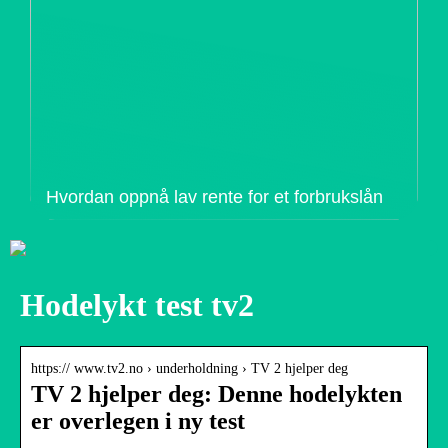
Hvordan oppnå lav rente for et forbrukslån
Hodelykt test tv2
https:// www.tv2.no › underholdning › TV 2 hjelper deg
TV 2 hjelper deg: Denne hodelykten
er overlegen i ny test