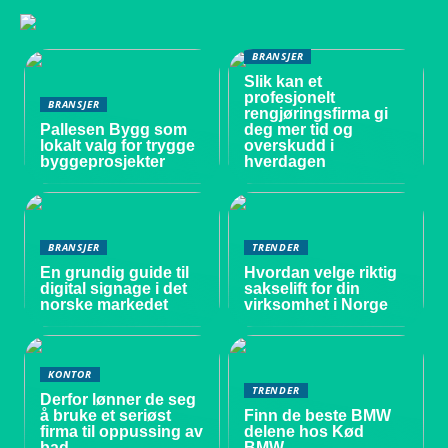
BRANSJER
Slik kan et
profesjonelt
BRANSJER
rengjøringsfirma gi
Pallesen Bygg som
deg mer tid og
lokalt valg for trygge
overskudd i
byggeprosjekter
hverdagen
BRANSJER
TRENDER
En grundig guide til
Hvordan velge riktig
digital signage i det
sakselift for din
norske markedet
virksomhet i Norge
KONTOR
TRENDER
Derfor lønner de seg
å bruke et seriøst
Finn de beste BMW
firma til oppussing av
delene hos Kød
bad
BMW