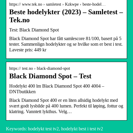
https:// www.tek.no › samletest › Kzkwpe › beste-hodel…
Beste hodelykter (2023) – Samletest –
Tek.no
Test: Black Diamond Spot
Black Diamond Spot har fått samlescore 81/100, basert på 5
tester. Sammenlign hodelykter og se hvilke som er best i test.
Laveste pris: 449 kr
https:// test.no › black-diamond-spot
Black Diamond Spot – Test
Hodelykt 400 lm Black Diamond Spot 400 4004 –
DNTbutikken
Black Diamond Spot 400 er en liten allsidig hodelykt med
svært godt lysbilde på 400 lumen. Perfekt til løping, fottur og
klatring. Vanntett lykthus. Velg…
Keywords: hodelykt test tv2, hodelykt best i test tv2