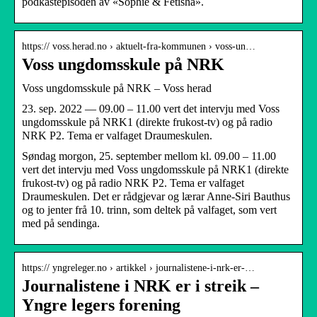
podkastepisoden av «Sophie & Fetisha».
https:// voss.herad.no › aktuelt-fra-kommunen › voss-un…
Voss ungdomsskule på NRK
Voss ungdomsskule på NRK – Voss herad
23. sep. 2022 — 09.00 – 11.00 vert det intervju med Voss
ungdomsskule på NRK1 (direkte frukost-tv) og på radio
NRK P2. Tema er valfaget Draumeskulen.
Søndag morgon, 25. september mellom kl. 09.00 – 11.00
vert det intervju med Voss ungdomsskule på NRK1 (direkte
frukost-tv) og på radio NRK P2. Tema er valfaget
Draumeskulen. Det er rådgjevar og lærar Anne-Siri Bauthus
og to jenter frå 10. trinn, som deltek på valfaget, som vert
med på sendinga.
https:// yngreleger.no › artikkel › journalistene-i-nrk-er-…
Journalistene i NRK er i streik –
Yngre legers forening